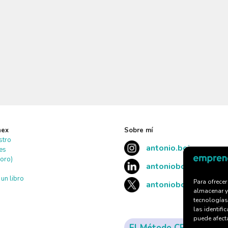
nex
Sobre mí
stro
antonio.boix
tes
oro)
antonioboix
un libro
Para ofrece
antonioboix
almacenar y
tecnologías
las identifi
puede afecta
El Método CREAL