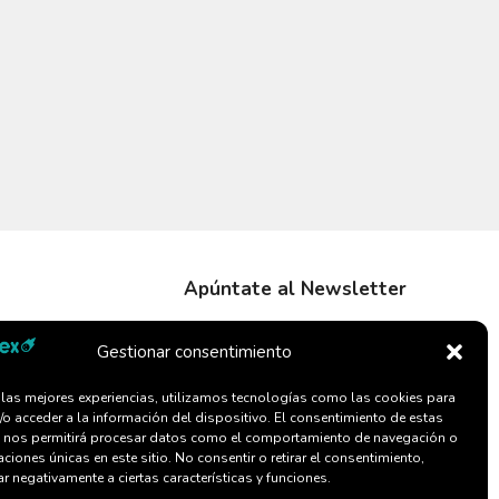
Apúntate al Newsletter
Gestionar consentimiento
r las mejores experiencias, utilizamos tecnologías como las cookies para
/o acceder a la información del dispositivo. El consentimiento de estas
 nos permitirá procesar datos como el comportamiento de navegación o
caciones únicas en este sitio. No consentir o retirar el consentimiento,
r negativamente a ciertas características y funciones.