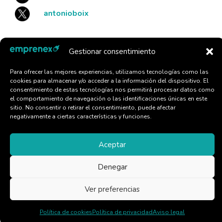
antonioboix
Gestionar consentimiento
El Método CREAL
Para ofrecer las mejores experiencias, utilizamos tecnologías como las
cookies para almacenar y/o acceder a la información del dispositivo. El
Apúntate al Newsletter
consentimiento de estas tecnologías nos permitirá procesar datos como
el comportamiento de navegación o las identificaciones únicas en este
sitio. No consentir o retirar el consentimiento, puede afectar
negativamente a ciertas características y funciones.
emprenex©, 2026. Todos los derechos reservados
Aceptar
www.emprenex.es
Denegar
Ver preferencias
Política de cookies
Política de privacidad
Aviso legal