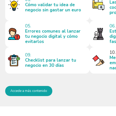
La
Cómo validar tu idea de
co
negocio sin gastar un euro
pr
05.
06.
Errores comunes al lanzar
Es
tu negocio digital y cómo
dig
evitarlos
fa
10.
09.
Me
Checklist para lanzar tu
em
negocio en 30 días
nad
Accede a más contenido