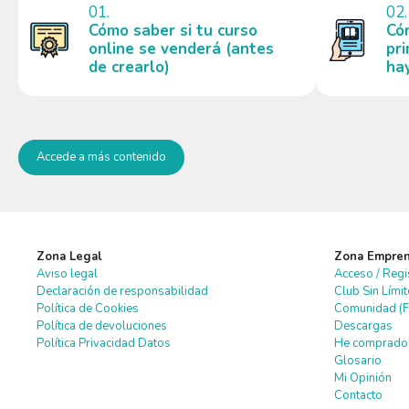
01.
02.
Cómo saber si tu curso
Có
online se
venderá (antes
pr
de crearlo)
ha
Accede a más contenido
Zona Legal
Zona Empre
Aviso legal
Acceso / Regi
Declaración de responsabilidad
Club Sin Lími
Política de Cookies
Comunidad (F
Política de devoluciones
Descargas
Política Privacidad Datos
He comprado 
Glosario
Mi Opinión
Contacto