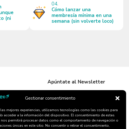
04.
n
Cómo lanzar una
 aunque
membresía mínima en una
o (ni
semana (sin volverte loco)
Apúntate al Newsletter
Gestionar consentimiento
r las mejores experiencias, utilizamos tecnologías como las cookies para
/o acceder a la información del dispositivo. El consentimiento de estas
 nos permitirá procesar datos como el comportamiento de navegación o
caciones únicas en este sitio. No consentir o retirar el consentimiento,