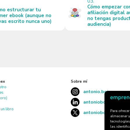
03.
Cómo empezar co
mo estructurar tu
afiliación digital
imer ebook (aunque no
no tengas product
yas escrito nunca uno)
audiencia)
nex
Sobre mí
stro
antonio.boix
tes
oro)
antonioboix
un libro
Para ofrece
antonioboix
almacenar y
tecnologías
las identifi