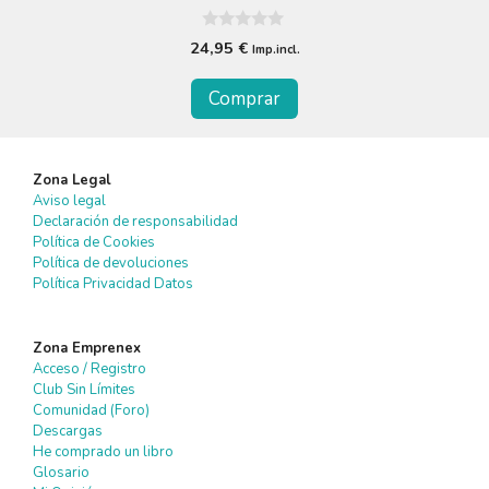
0
24,95
€
Imp.incl.
d
e
5
Comprar
Zona Legal
Aviso legal
Declaración de responsabilidad
Política de Cookies
Política de devoluciones
Política Privacidad Datos
Zona Emprenex
Acceso / Registro
Club Sin Límites
Comunidad (Foro)
Descargas
He comprado un libro
Glosario