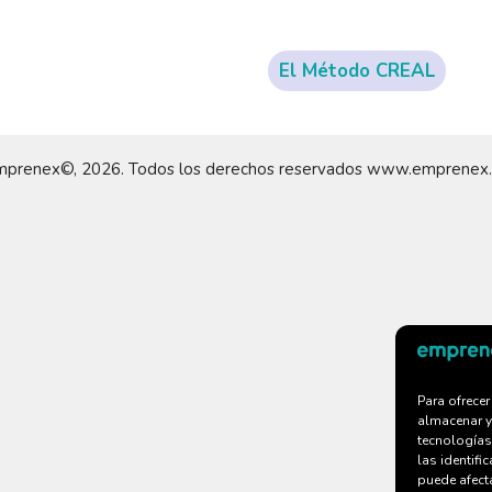
El Método CREAL
prenex©, 2026. Todos los derechos reservados www.emprenex
Para ofrece
almacenar y
tecnologías
las identifi
puede afecta