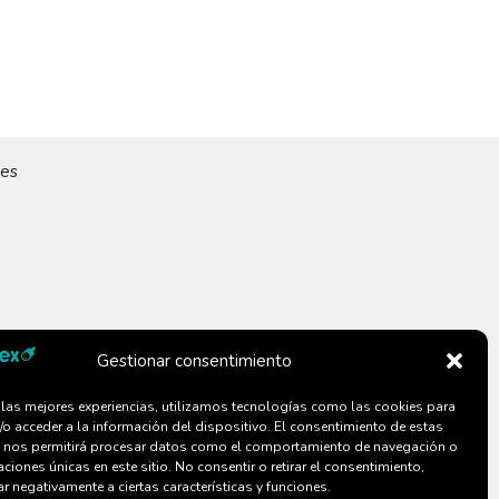
.es
Gestionar consentimiento
r las mejores experiencias, utilizamos tecnologías como las cookies para
/o acceder a la información del dispositivo. El consentimiento de estas
 nos permitirá procesar datos como el comportamiento de navegación o
caciones únicas en este sitio. No consentir o retirar el consentimiento,
r negativamente a ciertas características y funciones.