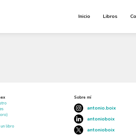
Inicio
Libros
Co
nex
Sobre mí
stro
antonio.boix
tes
oro)
antonioboix
un libro
antonioboix