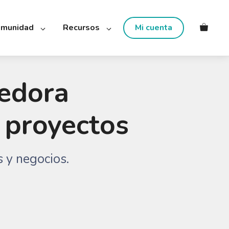
munidad
Recursos
Mi cuenta
edora
n proyectos
 y negocios.