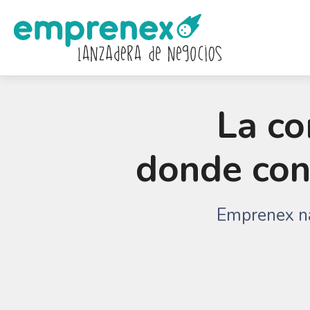
Saltar
al
contenido
La c
donde conv
Emprenex na